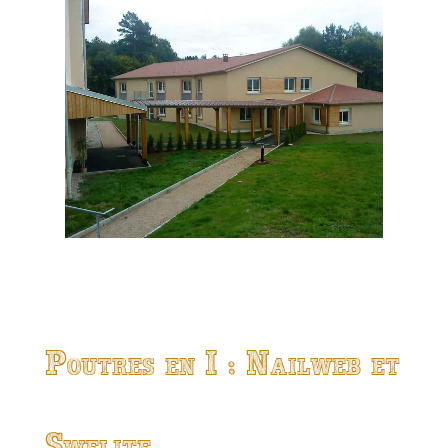
Poutres en I : Nailweb et
Swelite