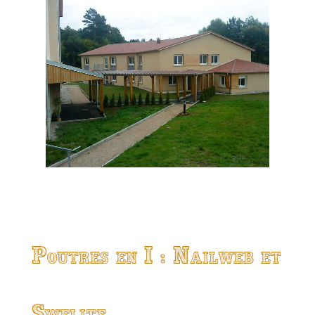
Poutres en I : Nailweb et
Swelite