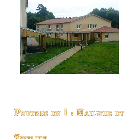
Poutres en I : Nailweb et
Swelite