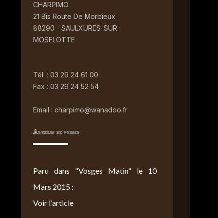
CHARPIMO
21 Bis Route De Morbieux
88290 - SAULXURES-SUR-
MOSELOTTE
Tél. : 03 29 24 61 00
Fax : 03 29 24 52 54
Email : charpimo@wanadoo.fr
Articles de presse
Paru dans "Vosges Matin" le 10
Mars 2015 :
Voir l'article