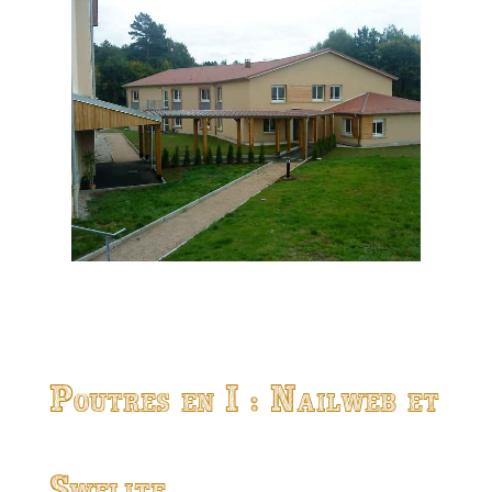
Poutres en I : Nailweb et
Swelite