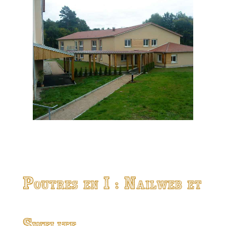
Poutres en I : Nailweb et
Swelite