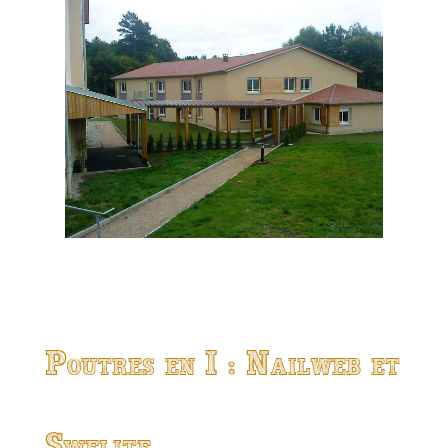
Poutres en I : Nailweb et
Swelite