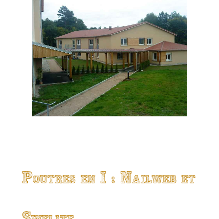
Poutres en I : Nailweb et
Swelite