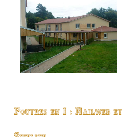
Poutres en I : Nailweb et
Swelite