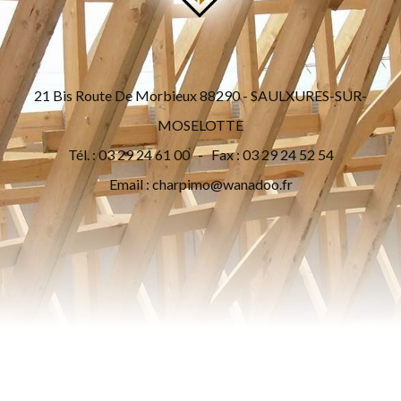
21 Bis Route De Morbieux 88290 - SAULXURES-SUR-
MOSELOTTE
Tél. : 03 29 24 61 00 - Fax : 03 29 24 52 54
Email :
charpimo@wanadoo.fr