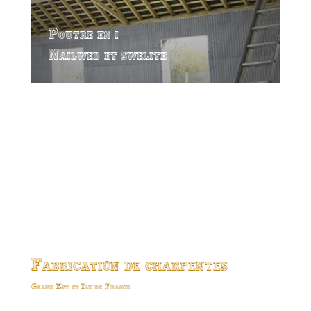
Poutre en i
Nailweb et swelite
Fabrication de charpentes
Grand Est et Ile de France