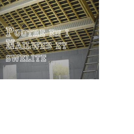
Poutre en i
Nailweb et
swelite