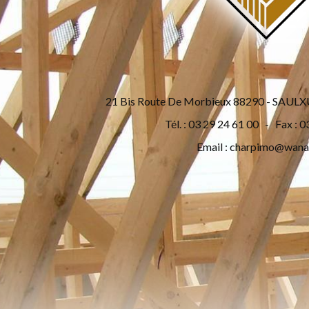
21 Bis Route De Morbieux 88290 - SA
Tél. : 03 29 24 61 00 - Fax : 0
Email :
charpimo@wana