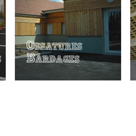
Ossatures
s
Bardages