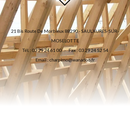
21 Bis Route De Morbieux 88290 - SAULXURES-SUR-
MOSELOTTE
Tél. : 03 29 24 61 00 - Fax : 03 29 24 52 54
Email :
charpimo@wanadoo.fr