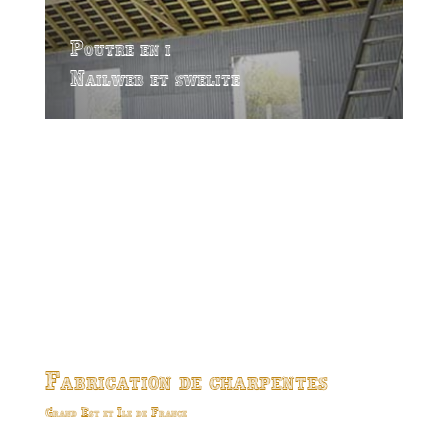
Poutre en i
Nailweb et swelite
Fabrication de charpentes
Grand Est et Ile de France