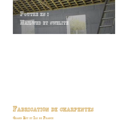
Poutre en i
Nailweb et swelite
Fabrication de charpentes
Grand Est et Ile de France