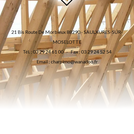
21 Bis Route De Morbieux 88290 - SAULXURES-SUR-
MOSELOTTE
Tél. : 03 29 24 61 00 - Fax : 03 29 24 52 54
Email :
charpimo@wanadoo.fr